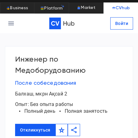
Market
Business
CVhub
Platform
Войти
Инженер по
Медоборудованию
После собеседования
Балхаш
,
мкрн Ақсай 2
Опыт:
Без опыта работы
Полный день
Полная занятость
Откликнуться