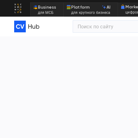
Marke
Business
Platform
AI
цифров
для МСБ
для крупного бизнеса