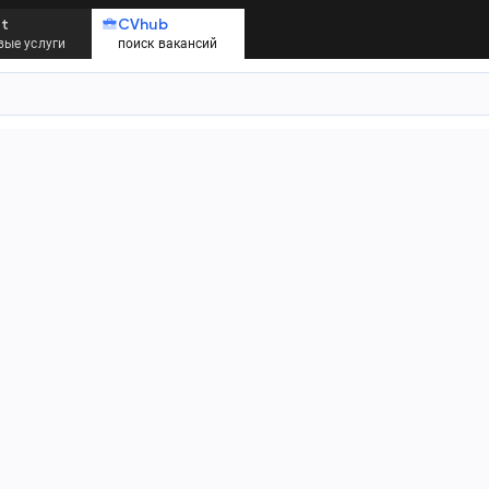
t
CVhub
ые услуги
поиск вакансий