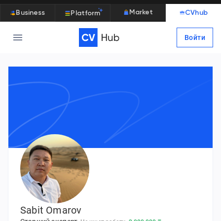
Market
Business
CVhub
Platform
Войти
Sabit Omarov