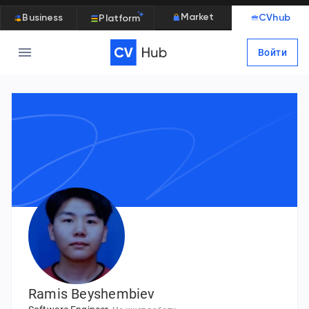
Market
Business
CVhub
Platform
Войти
Ramis Beyshembiev