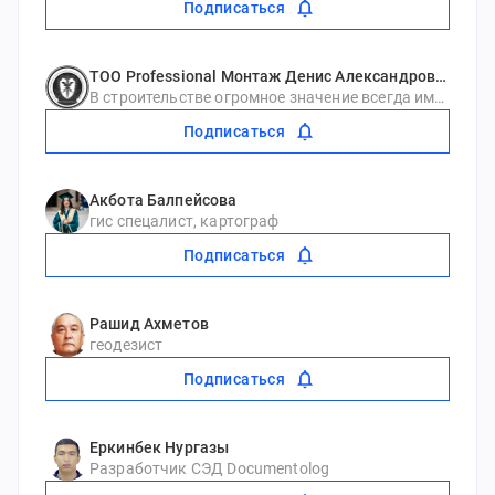
Подписаться
ТОО Professional Монтаж Денис Александрович
В строительстве огромное значение всегда имеет выбор партнеров, подрядчиков и поставщиков. Для тех, кто ищет компанию, которая занимается работами по монтажу охранно-пожарных систем, систем видеонаблюдения, сетей связи, контроля доступа, пожаротушения, одним из вариантов может стать ТОО "Professional Монтаж". Опыт работы, профессиональный коллектив и демократичные цены позволяют компании действовать слаженно, эффективно и оперативно. ТОО "Professional Монтаж" также предлагает услуги по электромонтажным работам и Умному дому.
Подписаться
Акбота Балпейсова
гис спецалист, картограф
Подписаться
Рашид Ахметов
геодезист
Подписаться
Еркинбек Нургазы
Разработчик СЭД Documentolog