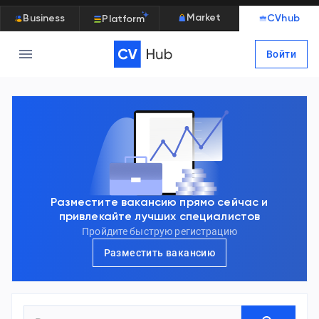
Market
Business
CVhub
Platform
Войти
Разместите вакансию прямо сейчас и
привлекайте лучших специалистов
Пройдите быструю регистрацию
Разместить вакансию