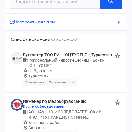
Настроить фильтры
Список вакансий
3 вакансий
Бухгалтер ТОО РИЦ "ОҢТҮСТІК" г,Туркестан
Региональный инвестиционный центр
"ОҢТҮСТІК"
от 3 до 6 лет
Туркестан
Полный день
Полная занятость
Инженер по Медоборудованию
После собеседования
АО "НАУЧНО-ИССЛЕДОВАТЕЛЬСКИЙ
ИНСТИТУТ КАРДИОЛОГИИ И
ВНУТРЕННИХ БОЛЕЗНЕЙ"
Без опыта работы
Балхаш