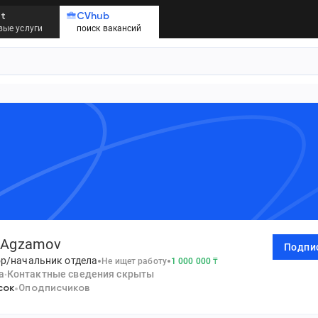
t
CVhub
ые услуги
поиск вакансий
 Agzamov
Подпи
р/начальник отдела
Не ищет работу
1 000 000
₸
а
Контактные сведения скрыты
сок
0
подписчиков