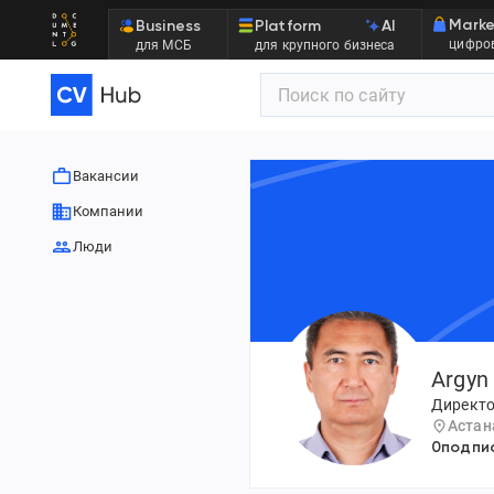
Marke
Business
Platform
AI
цифров
для МСБ
для крупного бизнеса
Вакансии
Компании
Люди
Argyn
Директо
Астан
0
подпи