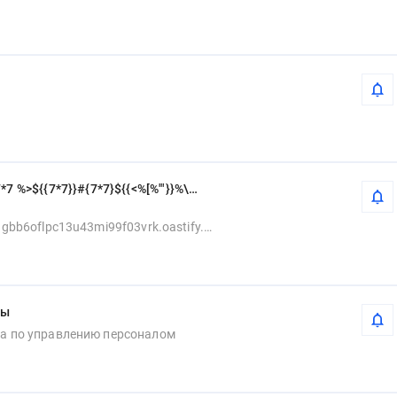
*7 %>${{7*7}}#{7*7}${{<%[%'"}}%\
9gbb6oflpc13u43mi99f03vrk.oastify.c
зы
ла по управлению персоналом