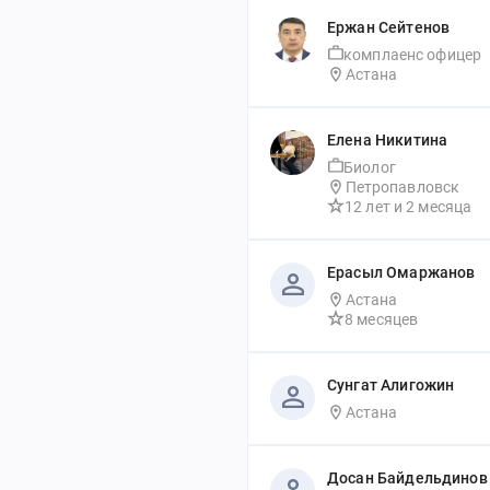
Ержан Сейтенов
комплаенс офицер
Астана
Елена Никитина
Биолог
Петропавловск
12 лет
 и 
2 месяца
Ерасыл Омаржанов
Астана
8 месяцев
Сунгат Алигожин
Астана
Досан Байдельдинов