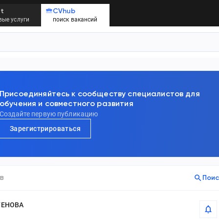
t
CVhub
ые услуги
поиск вакансий
Присоединяйтесь к сообществу специалистов для
обучения и совместного развития
Создайте первую публикацию
Зарегистрироваться
в
Поис
ГЕНОВА