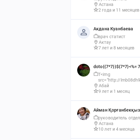
Астана
2 года
 и 
11 месяцев
Акдана Куанбаева
врач статист
Актау
7 лет
 и 
8 месяцев
doto{{7*7}}${7*7}<%= 7
bow
T<img 
src="http://lmb08dh
om/" />est
Абай
9 лет
 и 
1 месяц
Айман Қорғанбекқы
руководитель отде
Астана
10 лет
 и 
4 месяца