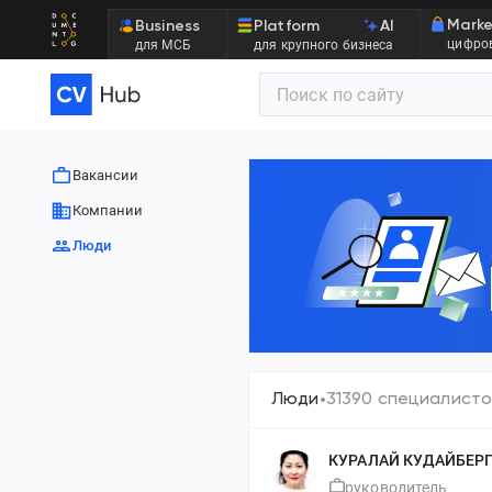
Marke
Business
Platform
AI
цифров
для МСБ
для крупного бизнеса
Вакансии
Компании
Люди
Люди
31390 специалисто
КУРАЛАЙ КУДАЙБЕР
руководитель