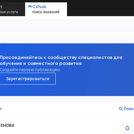
t
CVhub
ые услуги
поиск вакансий
Присоединяйтесь к сообществу специалистов для
обучения и совместного развития
Создайте первую публикацию
Зарегистрироваться
в
Поис
ГЕНОВА