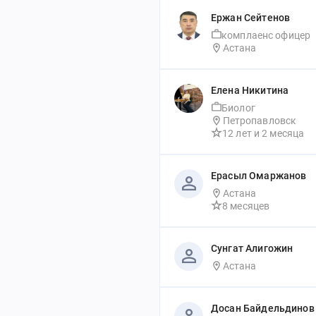
Ержан Сейтенов
комплаенс офицер
Астана
Елена Никитина
Биолог
Петропавловск
12 лет
 и 
2 месяца
Ерасыл Омаржанов
Астана
8 месяцев
Сунгат Алигожин
Астана
Досан Байдельдинов