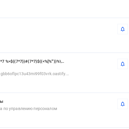
*7 %>${{7*7}}#{7*7}${{<%[%'"}}%\
9gbb6oflpc13u43mi99f03vrk.oastify.c
зы
ла по управлению персоналом