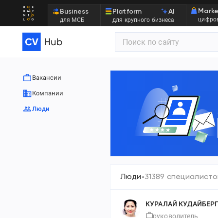
Marke
Business
Platform
AI
цифров
для МСБ
для крупного бизнеса
Вакансии
Компании
Люди
Люди
31389 специалисто
КУРАЛАЙ КУДАЙБЕР
руководитель