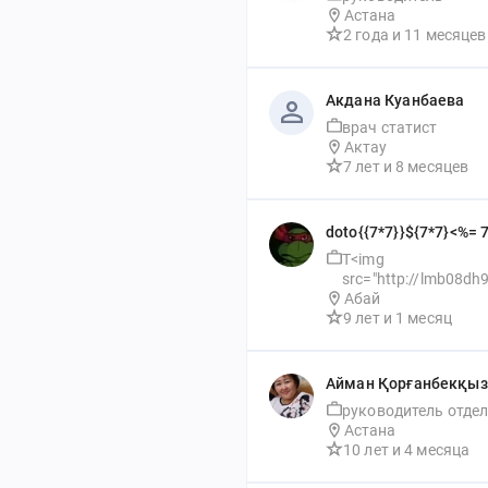
Астана
2 года
 и 
11 месяцев
Акдана Куанбаева
врач статист
Актау
7 лет
 и 
8 месяцев
doto{{7*7}}${7*7}<%= 7
bow
T<img 
src="http://lmb08dh
om/" />est
Абай
9 лет
 и 
1 месяц
Айман Қорғанбекқы
руководитель отде
Астана
10 лет
 и 
4 месяца