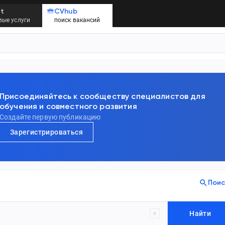
t
CVhub
ые услуги
поиск вакансий
Присоединяйтесь к сообществу специалистов для
обучения и совместного развития
Создайте первую публикацию
Зарегистрироваться
Поис
Найти