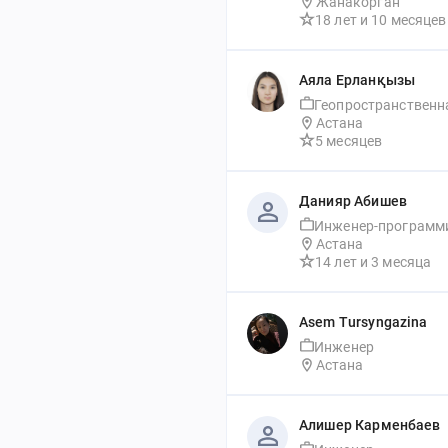
Жанакорган
18 лет
 и 
10 месяцев
Аяла Ерланқызы
Астана
5 месяцев
Данияр Абишев
Инженер-программ
Астана
14 лет
 и 
3 месяца
Asem Tursyngazina
Инженер
Астана
Алишер Карменбаев