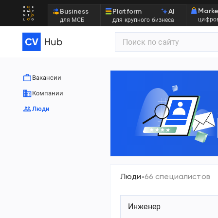
Marke
Business
Platform
AI
цифров
для МСБ
для крупного бизнеса
Вакансии
Компании
Люди
Люди
66 специалистов