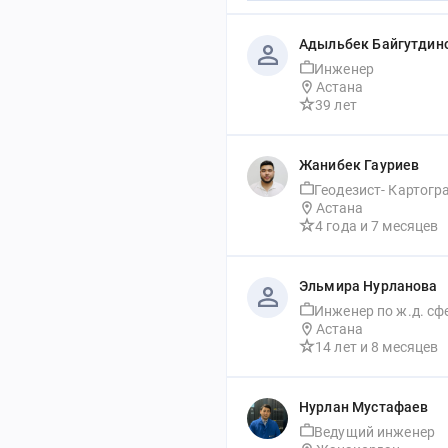
Адыльбек Байгутдин
Инженер 
Астана
39 лет
Жанибек Гауриев
Геодезист- Картогр
Астана
4 года
 и 
7 месяцев
Эльмира Нурланова
Астана
14 лет
 и 
8 месяцев
Нурлан Мустафаев
Ведущий инженер