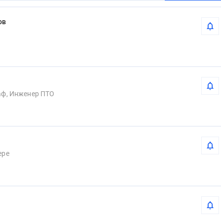
ов
аф, Инженер ПТО
Инженер по ж.д. сфере 